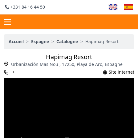
+331 84 16 44 50
Accueil
>
Espagne
>
Catalogne
>
Hapimag Resort
Hapimag Resort
Urbanización Mas Nou , 17250, Playa de Aro, Espagne
+
Site internet