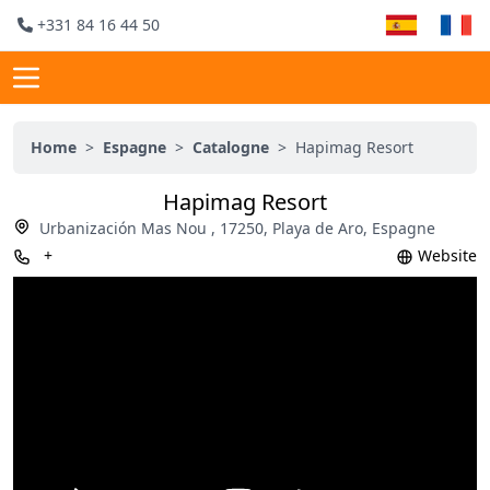
+331 84 16 44 50
Home
>
Espagne
>
Catalogne
>
Hapimag Resort
Hapimag Resort
Urbanización Mas Nou , 17250, Playa de Aro, Espagne
+
Website