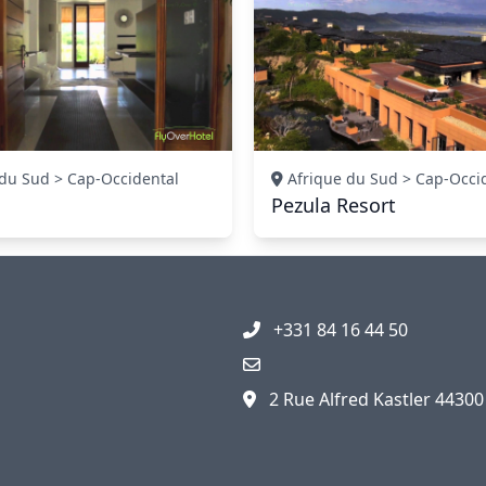
du Sud > Cap-Occidental
Afrique du Sud > Cap-Occi
Pezula Resort
+331 84 16 44 50
2 Rue Alfred Kastler 4430