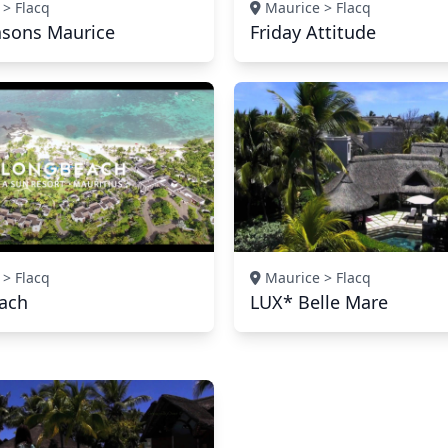
> Flacq
Maurice > Flacq
asons Maurice
Friday Attitude
> Flacq
Maurice > Flacq
ach
LUX* Belle Mare