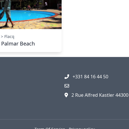
> Flacq
 Palmar Beach
+331 84 16 44 50
2 Rue Alfred Kastler 4430