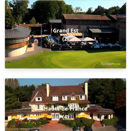
Grand Est
(2)
Hauts-de-France
(4)